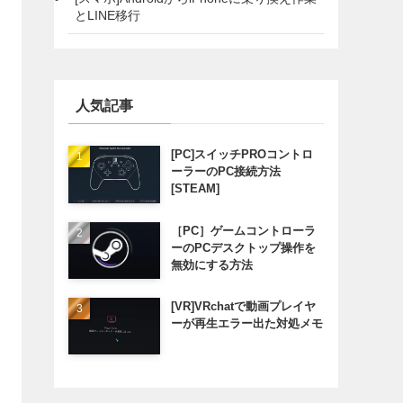
とLINE移行
人気記事
[PC]スイッチPROコントロ
ーラーのPC接続方法
[STEAM]
［PC］ゲームコントローラ
ーのPCデスクトップ操作を
無効にする方法
[VR]VRchatで動画プレイヤ
ーが再生エラー出た対処メモ