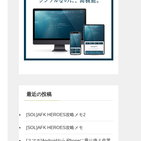
最近の投稿
[SOL]AFK HEROES攻略メモ2
[SOL]AFK HEROES攻略メモ
[スマホ]AndroidからiPhoneに乗り換え作業