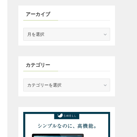
アーカイブ
ア
ー
カ
イ
ブ
カテゴリー
カ
テ
ゴ
リ
ー