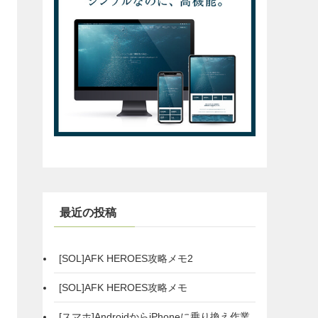
最近の投稿
[SOL]AFK HEROES攻略メモ2
[SOL]AFK HEROES攻略メモ
[スマホ]AndroidからiPhoneに乗り換え作業