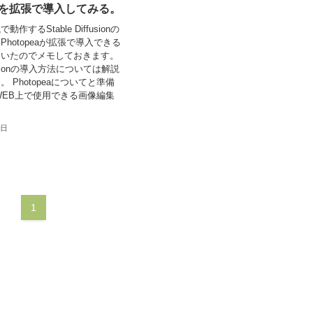
peaを拡張で導入してみる。
作するStable Diffusionの
、Photopeaが拡張で導入できる
ていたのでメモしておきます。
iffusionの導入方法については解説
 Photopeaについてと準備
aはWEB上で使用できる画像編集
9日
1