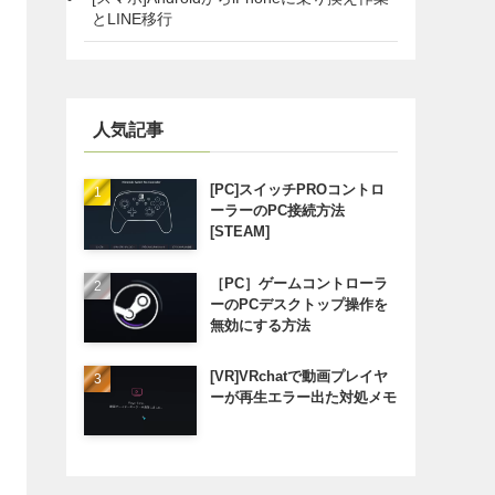
とLINE移行
人気記事
[PC]スイッチPROコントロ
ーラーのPC接続方法
[STEAM]
［PC］ゲームコントローラ
ーのPCデスクトップ操作を
無効にする方法
[VR]VRchatで動画プレイヤ
ーが再生エラー出た対処メモ