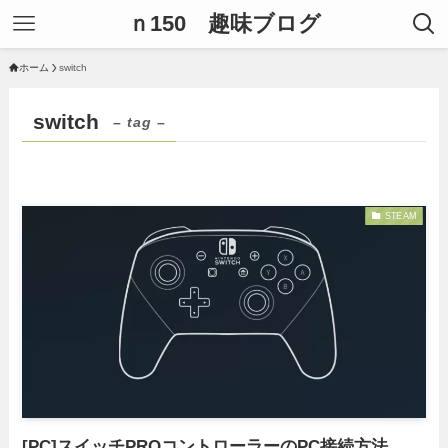
ｎ150 趣味ブログ
ホーム
switch
switch
– tag –
STEAM
[PC]スイッチPROコントローラーのPC接続方法