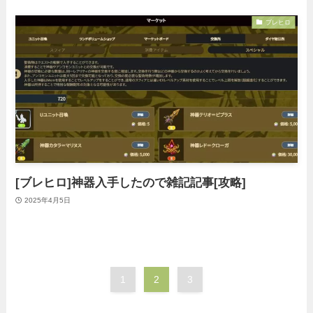
ブレヒロ
[ブレヒロ]神器入手したので雑記記事[攻略]
2025年4月5日
1
2
3